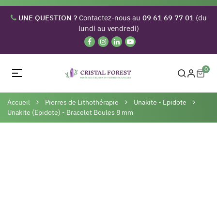
UNE QUESTION ?
Contactez-nous au
09 61 69 77 01
(du
lundi au vendredi)
0
Basculer
☰
la
navigation
Accueil
Pierres de Lithothérapie
Unakite - Epidote
Unakite (Epidote) - Bracelet Boules 8 mm