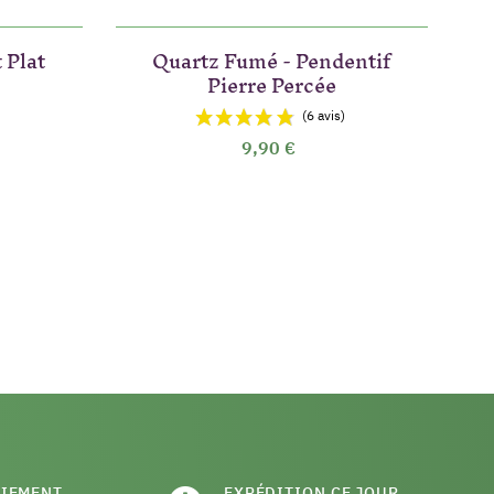
 Plat
Quartz Fumé - Pendentif
Q
Pierre Percée
9,90 €
AIEMENT
EXPÉDITION CE JOUR