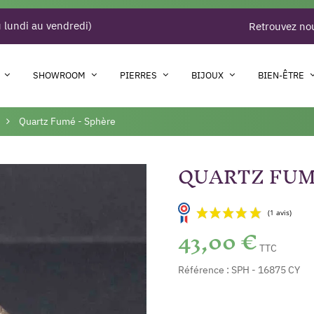
 lundi au vendredi)
Retrouvez nou
SHOWROOM
PIERRES
BIJOUX
BIEN-ÊTRE
Quartz Fumé - Sphère
QUARTZ FUM
43,00 €
TTC
Référence :
SPH - 16875 CY