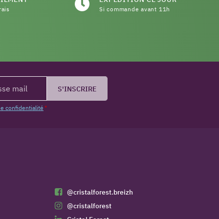
rais
Si commande avant 11h
S'INSCRIRE
de confidentialité
*
@cristalforest.breizh
@cristalforest