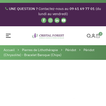
UNE QUESTION ?
Contactez-nous au
09 61 69 77 01
(du
lundi au vendredi)
0
Basculer
☰
la
navigation
Accueil
Pierres de Lithothérapie
Péridot
Péridot
(Chrysolite) - Bracelet Baroque (Chips)