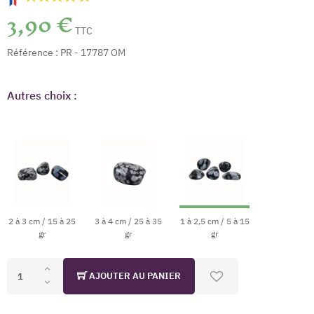
3,90 €
TTC
Référence :
PR - 17787 OM
Autres choix :
(4 avis)
2 à 3 cm / 15 à 25
3 à 4 cm / 25 à 35
1 à 2,5 cm / 5 à 15
gr
gr
gr
AJOUTER AU PANIER