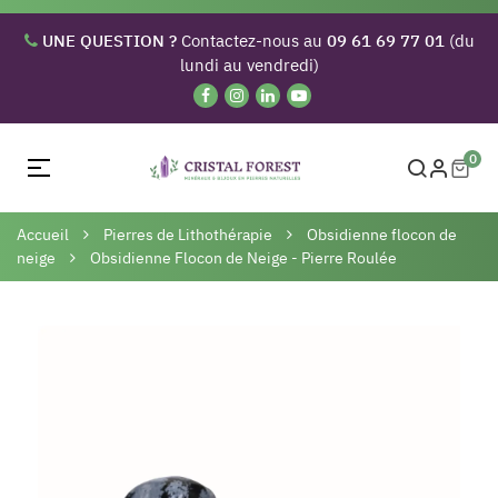
UNE QUESTION ?
Contactez-nous au
09 61 69 77 01
(du
lundi au vendredi)
0
Basculer
☰
la
navigation
Accueil
Pierres de Lithothérapie
Obsidienne flocon de
neige
Obsidienne Flocon de Neige - Pierre Roulée