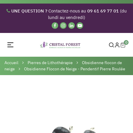
UNE QUESTION ?
Contactez-nous au
09 61 69 77 01
(du
lundi au vendredi)
0
Basculer
☰
la
navigation
Accueil
Pierres de Lithothérapie
Obsidienne flocon de
neige
Obsidienne Flocon de Neige - Pendentif Pierre Roulée