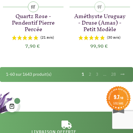
Quartz Rose -
Améthyste Uruguay
Pendentif Pierre
- Druse (Amas) -
Percée
Petit Modèle
7,90 €
99,90 €
1-60 sur 1643 produit(s)
1
2
3
…
28
(24 avis)
9.7
/10
5752 AVIS
LIVRAISON OFFERTE