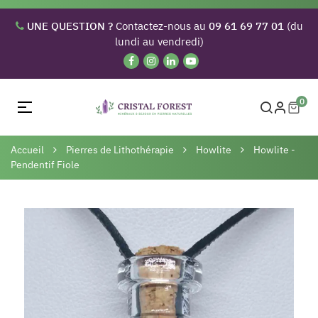
UNE QUESTION ?
Contactez-nous au
09 61 69 77 01
(du
lundi au vendredi)
0
Basculer
☰
la
navigation
Accueil
Pierres de Lithothérapie
Howlite
Howlite -
Pendentif Fiole