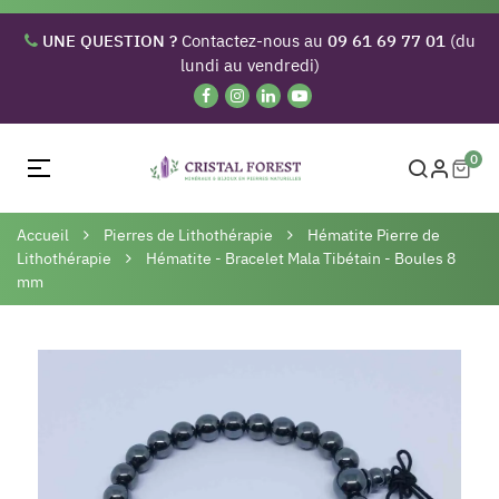
UNE QUESTION ?
Contactez-nous au
09 61 69 77 01
(du
lundi au vendredi)
0
Basculer
☰
la
navigation
Accueil
Pierres de Lithothérapie
Hématite Pierre de
Lithothérapie
Hématite - Bracelet Mala Tibétain - Boules 8
mm