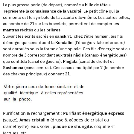
La plus grosse perle (de départ), nommée «
bille de tête
»
représente la
connaissance de la vacuité
. Le petit cône qui la
surmonte est le symbole de la vacuité elle-même. Les autres billes,
au nombre de 21 sur les bracelets, permettent de compter
les
mantras
récités ou les
prières
.
Suivant les écrits sacrés en
sanskrit
, chez l’être humain, les fils
d’énergie qui constituent la
Kundalini
(l’énergie vitale intérieure)
sont enroulés sous la forme d’une spirale. Ces fils d’énergie sont au
nombre de 3 correspondant aux
trois nâdis
(canaux énergétiques)
que sont
Ida
(canal de gauche),
Pingala
(canal de droite) et
Sushumna
(canal central). Ces canaux multiplié par 7 (le nombre
des chakras principaux) donnent 21.
Purification & rechargement :
Purifiant énergétique express
(sauge),
Amas cristallin
(druse & géodes de cristal ou
d’améthyste), eau, soleil,
plaque de shungite
, coquille st-
Jacques, etc.