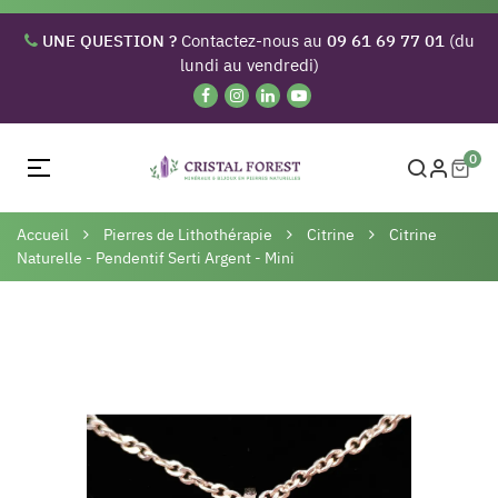
UNE QUESTION ?
Contactez-nous au
09 61 69 77 01
(du
lundi au vendredi)
0
Basculer
☰
la
navigation
Accueil
Pierres de Lithothérapie
Citrine
Citrine
Naturelle - Pendentif Serti Argent - Mini