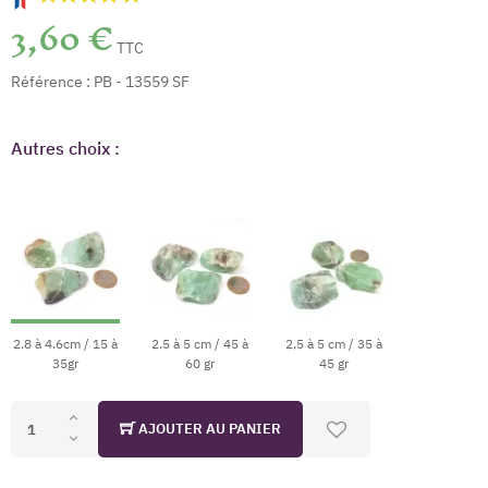
3,60 €
TTC
Référence :
PB - 13559 SF
Autres choix :
(11 avis)
2.8 à 4.6cm / 15 à
2.5 à 5 cm / 45 à
2,5 à 5 cm / 35 à
35gr
60 gr
45 gr
AJOUTER AU PANIER