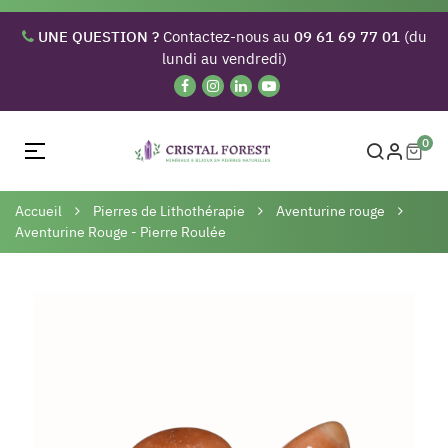
UNE QUESTION ?
Contactez-nous au
09 61 69 77 01
(du
lundi au vendredi)
0
Basculer
☰
la
navigation
Accueil
Pierres de Lithothérapie
Aventurine rouge
Aventurine Rouge - Pierre Roulée