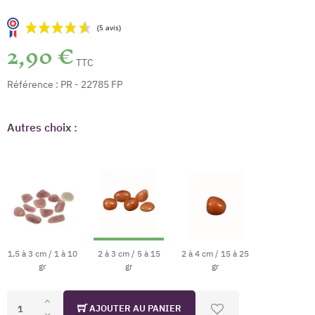
2,90 €
TTC
Référence :
PR - 22785 FP
Autres choix :
(5 avis)
1,5 à 3 cm / 1 à 10
2 à 3 cm / 5 à 15
2 à 4 cm / 15 à 25
gr
gr
gr
AJOUTER AU PANIER